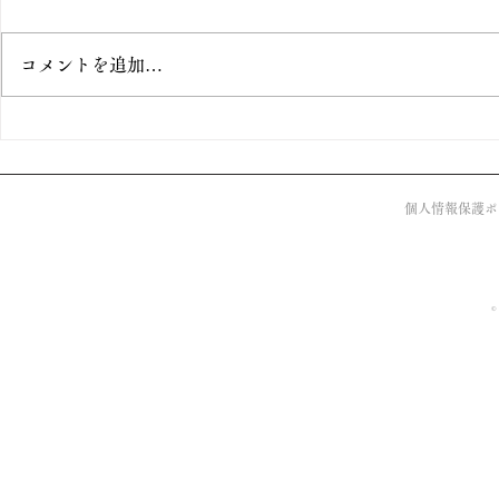
コメントを追加…
【12月号】苦く、甘く
【10月号
個人情報保護ポ
©