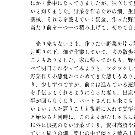
にかく夢中になってきましたが、独立して
いと知りました。野菜を作るための畑、生
機械、それらを整えていく資金、作った野
当たり前を一つ一つ積み上げて、初めて自
　売り先もないまま、作りたい野菜を片っ
月明りの下、畑で作業していて、犬の散歩
こともありました。家に帰ってからも、野
べて明日これやってみようと、ワクワクし
野菜作りの感覚がつかめてきた感じもあり
り、少しずつですが、前には進んでいる感
を手伝ってくれるようになった妻も、出産
事が回らなくなり、パートさんにも来ても
いよいよ人を雇うことも視野に入れて覚悟
え始めると同時に、このままがむしゃらに
以外に根拠のない野菜づくり。資材高騰や
ていく周りの畑。変化の中で淡々と積み上