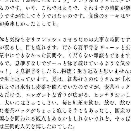
ーさんの「お茶にしましょう」というゆるりとした声が
るのです。いや、これではまるで、それまでの時間が楽
うですが決してそうではないのです。食後のケーキはや
が美味しかったとしても。
体と気持ちをリフレッシュさせるための大事な時間です
が凝るし、目も疲れます。だから肩甲骨をギューッと広
業中にできなかった質問や、くだらない雑談もできます
るで、息継ぎなしでずーっと泳ぎ続けているような気分
っ！」と息継ぎをしたら...物凄く生き返ると思いませ
で生き返っています。夏は、紅茶好きのゆうさんが「水
れまでは水出し麦茶を飲んでいたのですが、麦茶パック
るだけで、エレガントな香りが広がる、ヒンヤリおいし
、大いにはまってしまい、毎日紅茶を飲む、飲む、飲む
た麦茶パックがちょっと寂しそうでもあったし、国産の
国心を問われる観点もあるかもしれないけれど、やっぱ
は圧倒的人気を博したのでした。