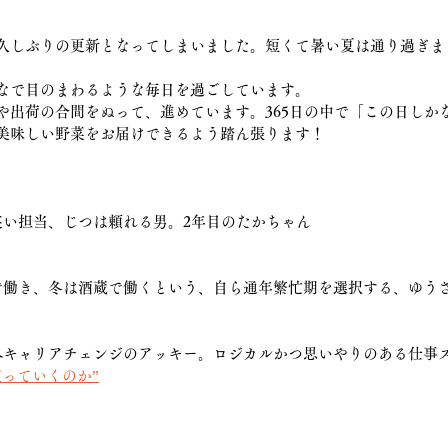
。
久しぶりの更新となってしまいました。​短くて暑い夏は通り過ぎ
なで目のまわるような毎日を過ごしています。
や出荷の合間をぬって、進めています。365日の中で「この日しか
美味しい野菜をお届けできるよう踏ん張ります！
。
笑い担当、じつは頼れる男。2年目のたかちゃん
で働き、冬は酒蔵で働くという、自ら通年繁忙期を選択する、ゆうさ
へキャリアチェンジのアッキー。ロジカルかつ思いやりのある仕事
っていくのか”