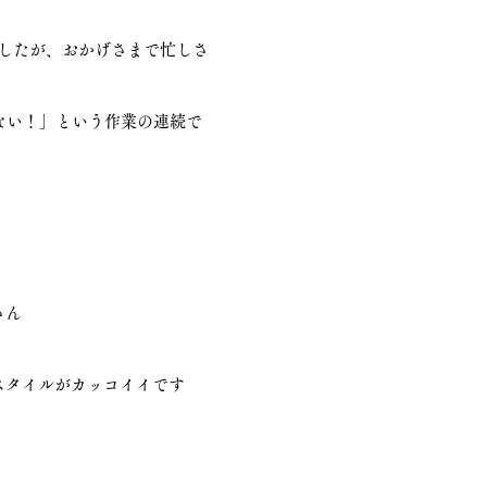
ましたが、おかげさまで忙しさ
ない！」という作業の連続で
ん 
スタイルがカッコイイです　