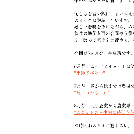
畑のつぶやきを更新しました
忙しさを言い訳に、ずいぶん
のピークは継続しています。
嬉しい悲鳴をあげながら、み
秋作の準備も雨の合間や収穫
す。改めて気を引き締めて、
今回は3か月分一挙更新です
6月号　ムードメイカーでお
”季節の移ろい”
7月号　春から秋までは農場
”醸す（かもす）”
8月号　大手企業から農業界
”これからの人生何に時間を使
お時間あるときご覧下さい。