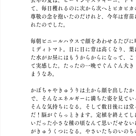
去年の夏は、ピーマンやズッキーニ、トマ
て、毎日穫れるのに次から次へとピカピカ
尊敬の念を抱いたのだけれど、今年は育苗
れたのでした。
毎朝ビニールハウスで顔をあわせるたびに
ミディトマト。日に日に背は高くなり、葉
た水がお昼にはもうからからになって、こ
て実感した。たったの一晩でぐんぐん大き
まうなあ。
かぼちゃやきゅうりは土から顔を出したか
で、そんなエネルギーに満ちた姿を見てい
そんな気持ちになる。そして数日後には堂
だ！脳がぐらっときます。定植を終えてし
いだった小さな種の頃なんて思いだせない
がきゅうくつになる。やさいたちのいのち